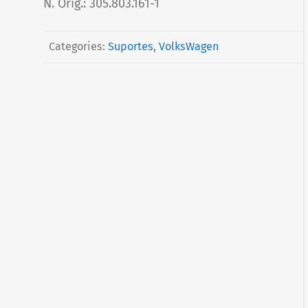
N. Orig.: 305.803.161-1
Categories:
Suportes
,
VolksWagen