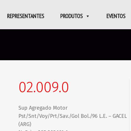
REPRESENTANTES
PRODUTOS
EVENTOS
02.009.0
Sup Agregado Motor
Pst/Snt/Voy/Prt/Sav./Gol Bol./96 L.E. – GACEL
(ARG)