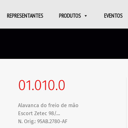
REPRESENTANTES
PRODUTOS
EVENTOS
01.010.0
Alavanca do freio de mão
Escort Zetec 98/…
N. Orig.: 95AB.2780-AF